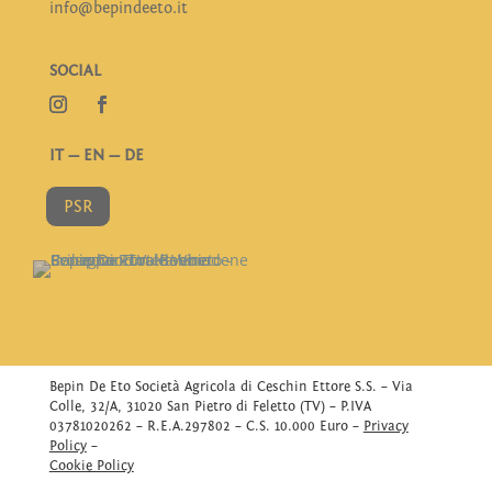
info@bepindeeto.it
SOCIAL
IT
—
EN
—
DE
PSR
Bepin De Eto Società Agricola di Ceschin Ettore S.S. – Via
Colle, 32/A, 31020 San Pietro di Feletto (TV) – P.IVA
03781020262 – R.E.A.297802 – C.S. 10.000 Euro –
Privacy
Policy
–
Cookie Policy