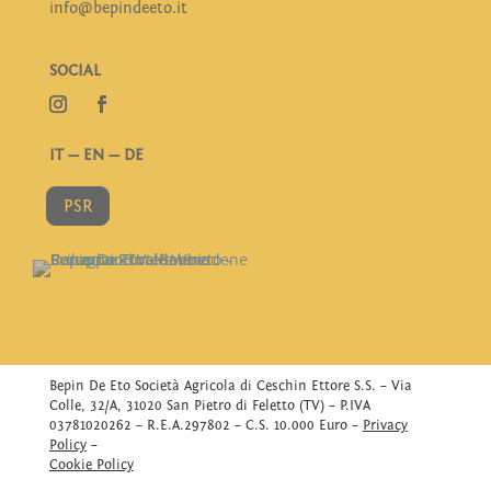
info@bepindeeto.it
SOCIAL
IT
—
EN
—
DE
PSR
Bepin De Eto Società Agricola di Ceschin Ettore S.S. – Via
Colle, 32/A, 31020 San Pietro di Feletto (TV) – P.IVA
03781020262 – R.E.A.297802 – C.S. 10.000 Euro –
Privacy
Policy
–
Cookie Policy