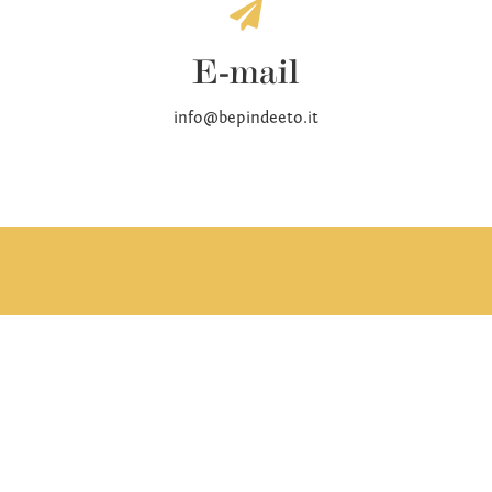

E-mail
info@bepindeeto.it

Nehmen Sie mit dem
Erlebnis Bepin De Eto
Kontakt auf