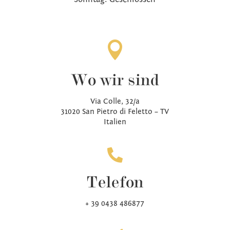

Wo wir sind
Via Colle, 32/a
31020 San Pietro di Feletto – TV
Italien

Telefon
+ 39 0438 486877