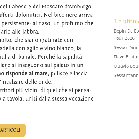
io del Raboso e del Moscato d’Amburgo,
afforti dolomitici. Nel bicchiere arriva
Le ultim
e persistente; al naso, un profumo che
Bepin De Et
arlo alle labbra.
Tour 2026
olto: che siano gratinate con
Sessant’anni
della con aglio e vino bianco, la
Flavé Brut 
ulla di banale. Perché la sapidità
rlage si inseguono sul palato in un
Ottavio Bott
ino risponde al mare,
pulisce e lascia
Sessant’anni
’incalzare delle onde.
itori più vicini di quel che si pensa:
o a tavola, uniti dalla stessa vocazione
 ARTICOLI