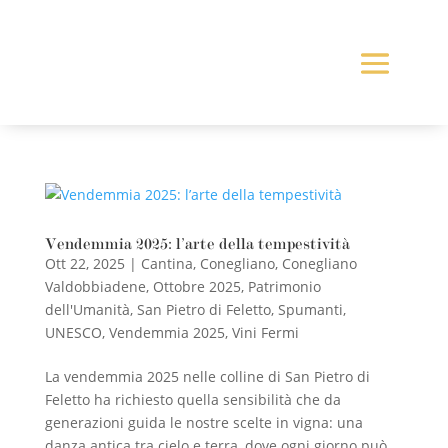
Vendemmia 2025: l’arte della tempestività
Ott 22, 2025
|
Cantina
,
Conegliano
,
Conegliano
Valdobbiadene
,
Ottobre 2025
,
Patrimonio
dell'Umanità
,
San Pietro di Feletto
,
Spumanti
,
UNESCO
,
Vendemmia 2025
,
Vini Fermi
La vendemmia 2025 nelle colline di San Pietro di
Feletto ha richiesto quella sensibilità che da
generazioni guida le nostre scelte in vigna: una
danza antica tra cielo e terra, dove ogni giorno può