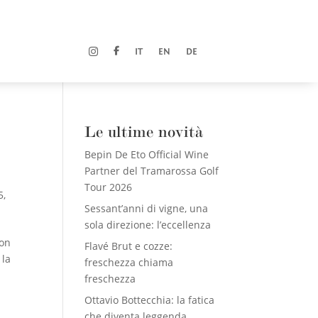
IT
EN
DE
Le ultime novità
Bepin De Eto Official Wine
Partner del Tramarossa Golf
Tour 2026
5
,
Sessant’anni di vigne, una
sola direzione: l’eccellenza
con
Flavé Brut e cozze:
 la
freschezza chiama
freschezza
Ottavio Bottecchia: la fatica
che diventa leggenda