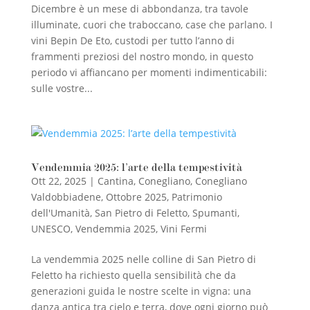
Dicembre è un mese di abbondanza, tra tavole
illuminate, cuori che traboccano, case che parlano. I
vini Bepin De Eto, custodi per tutto l’anno di
frammenti preziosi del nostro mondo, in questo
periodo vi affiancano per momenti indimenticabili:
sulle vostre...
Vendemmia 2025: l’arte della tempestività
Ott 22, 2025
|
Cantina
,
Conegliano
,
Conegliano
Valdobbiadene
,
Ottobre 2025
,
Patrimonio
dell'Umanità
,
San Pietro di Feletto
,
Spumanti
,
UNESCO
,
Vendemmia 2025
,
Vini Fermi
La vendemmia 2025 nelle colline di San Pietro di
Feletto ha richiesto quella sensibilità che da
generazioni guida le nostre scelte in vigna: una
danza antica tra cielo e terra, dove ogni giorno può